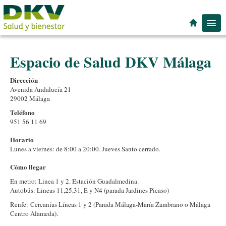
Espacios de Salud
Espacio de Salud DKV Málaga
Especialidades
Localidad
Dirección
Avenida Andalucí­a 21
29002 Málaga
Teléfono
951 56 11 69
Horario
Lunes a viernes: de 8:00 a 20:00. Jueves Santo cerrado.
Cómo llegar
En metro: Linea 1 y 2. Estación Guadalmedina.
Autobús: Lineas 11,25,31, E y N4 (parada Jardines Picaso)
Renfe:
Cercanías Líneas 1 y 2 (Parada Málaga-María Zambrano o Málaga
Centro Alameda).