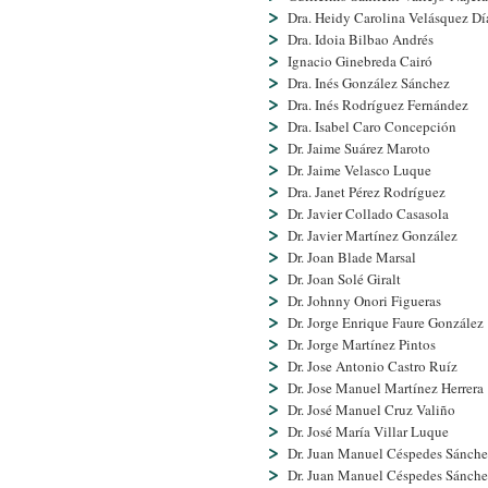
Dra. Heidy Carolina Velásquez Dí­
Dra. Idoia Bilbao Andrés
Ignacio Ginebreda Cairó
Dra. Inés González Sánchez
Dra. Inés Rodrí­guez Fernández
Dra. Isabel Caro Concepción
Dr. Jaime Suárez Maroto
Dr. Jaime Velasco Luque
Dra. Janet Pérez Rodrí­guez
Dr. Javier Collado Casasola
Dr. Javier Martí­nez González
Dr. Joan Blade Marsal
Dr. Joan Solé Giralt
Dr. Johnny Onori Figueras
Dr. Jorge Enrique Faure González
Dr. Jorge Martí­nez Pintos
Dr. Jose Antonio Castro Ruí­z
Dr. Jose Manuel Martí­nez Herrera
Dr. José Manuel Cruz Valiño
Dr. José Marí­a Villar Luque
Dr. Juan Manuel Céspedes Sánch
Dr. Juan Manuel Céspedes Sánch