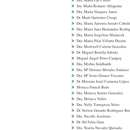
Dra. Marta Paz Cortés
Sra. Marta Romero Alfageme
Dra. Marta Vázquez Amor
Dr. Martí­ Gutierrez Crespi
Dra. Marí­a Antonia Jurado Cabell
Dra. Marí­a Jana Hernández Rodrí­
Dra. Marí­a Jorgelina Marincek
Dra. Marí­a Pilar Villarte Diestre
Dra. Meritxell Calzón González
Dr. Miguel Bonilla Sabido
Miguel Ángel Pérez Campoy
Dra. Mishra Siddharth
Dra. Mª Dolores Morales Jiménez
Dra. Mª Jesús Gómez Vizcarro
Dr. Máximo Isael Carmona López
Mónica Franch Barri
Dra. Mónica Serrats González
Dra. Mónica Vallés
Dra. Nelly Torregrosa Nieto
Dr. Nelson Gerardo Rodriguez Br
Dra. Nicolle Aceituno
Dr. Nil Feliu Grau
Dra. Noelia Navarro Quesada