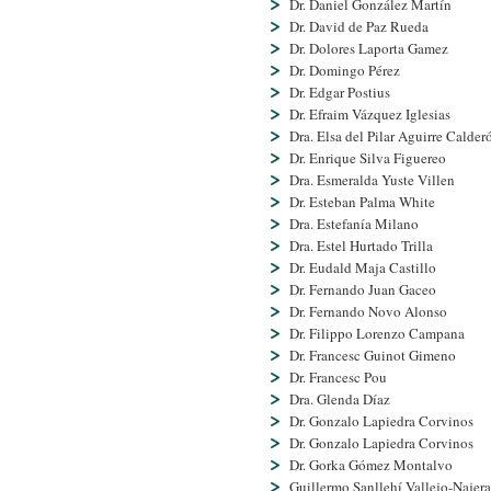
Dr. Daniel González Martí­n
Dr. David de Paz Rueda
Dr. Dolores Laporta Gamez
Dr. Domingo Pérez
Dr. Edgar Postius
Dr. Efraim Vázquez Iglesias
Dra. Elsa del Pilar Aguirre Calder
Dr. Enrique Silva Figuereo
Dra. Esmeralda Yuste Villen
Dr. Esteban Palma White
Dra. Estefaní­a Milano
Dra. Estel Hurtado Trilla
Dr. Eudald Maja Castillo
Dr. Fernando Juan Gaceo
Dr. Fernando Novo Alonso
Dr. Filippo Lorenzo Campana
Dr. Francesc Guinot Gimeno
Dr. Francesc Pou
Dra. Glenda Dí­az
Dr. Gonzalo Lapiedra Corvinos
Dr. Gonzalo Lapiedra Corvinos
Dr. Gorka Gómez Montalvo
Guillermo Sanllehí­ Vallejo-Najera