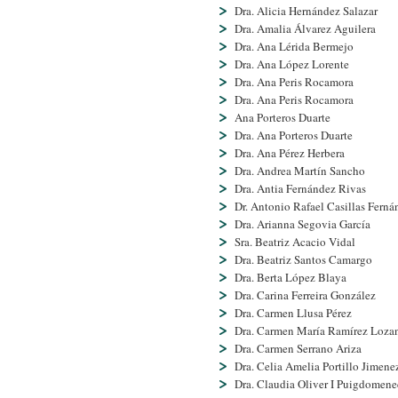
Dra. Alicia Hernández Salazar
Dra. Amalia Álvarez Aguilera
Dra. Ana Lérida Bermejo
Dra. Ana López Lorente
Dra. Ana Peris Rocamora
Dra. Ana Peris Rocamora
Ana Porteros Duarte
Dra. Ana Porteros Duarte
Dra. Ana Pérez Herbera
Dra. Andrea Martí­n Sancho
Dra. Antia Fernández Rivas
Dr. Antonio Rafael Casillas Ferná
Dra. Arianna Segovia Garcí­a
Sra. Beatriz Acacio Vidal
Dra. Beatriz Santos Camargo
Dra. Berta López Blaya
Dra. Carina Ferreira González
Dra. Carmen Llusa Pérez
Dra. Carmen Marí­a Ramí­rez Loza
Dra. Carmen Serrano Ariza
Dra. Celia Amelia Portillo Jimene
Dra. Claudia Oliver I Puigdomen