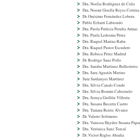
Dra. Noelia Rodrí­guez de Celis
Dra. Noemi Gisella Reyes Cotrina
Dr. Onésimo Fernández Lobera
Pablo Echarri Labiondo
Dra. Paola Patricia Peralta Armas
Dra. Paula Ledesma Pérez
Dra. Raquel Marina Rahn
Dra. Raquel Pastor Escudero
Dra. Rebeca Pérez Madrid
Dr. Rodrigo Sanz Pollo
Dra. Sandra Martínez Ballesteros
Dra. Sara Agustín Merino
Sara Sardanyes Martí­nez
Dra. Silvia Canals Conde
Dra. Silvia Román Cabezuelo
Dra. Soraya Guillén Villoria
Dra. Susana Becerra Castro
Dra. Tamara Reiriz Álvarez
Dr. Valerio Solimeno
Dra. Vanessa Haydee Susana Papa
Dra. Verónica Sanz Torcal
Dr. Victor Riglos Abadí­a