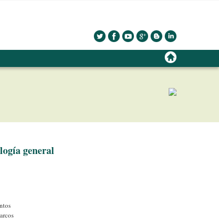
ogí­a general
ntos
arcos